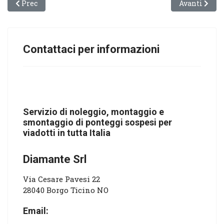
Articolo precedente: Hai bisogno del servizio di montaggi
Articolo suc
Prec
Avanti
Contattaci per informazioni
Servizio di noleggio, montaggio e
smontaggio di ponteggi sospesi per
viadotti in tutta Italia
Diamante Srl
Via Cesare Pavesi 22
28040 Borgo Ticino NO
Email: